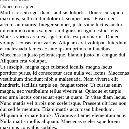
Donec eu sapien
Morbi ac sem eget diam facilisis lobortis. Donec eu sapien
maximus, sollicitudin dolor ut, semper urna. Fusce nec
accumsan mauris. Integer semper, justo vitae luctus auctor,
mi enim maximus sapien, eu dignissim ligula est id felis.
Mauris varius arcu ex, eget mollis est pulvinar ut. Donec
volutpat consectetur varius. Aliquam erat volutpat. Interdum
et malesuada fames ac ante ipsum primis in faucibus.
Maecenas in justo pellentesque, blandit justo in, congue dui.
Aliquam erat volutpat.
Ut suscipit, magna eget euismod iaculis, magna lacus
porttitor purus, id consectetur arcu nulla vel lectus. Maecenas
vestibulum tincidunt nibh a malesuada. Nam viverra elit
hendrerit, facilisis turpis eu, feugiat tortor. Ut cursus enim
magna, nec vestibulum tellus viverra at. Quisque et turpis
nec urna luctus consequat eget ut quam. In vitae diam lacus.
Nunc mattis vel turpis non scelerisque. Praesent ultrices non
dui sed fermentum. Etiam mattis accumsan bibendum.
Aliquam id ornare turpis. Vivamus sit amet elementum ante.
Nulla mattis mollis aliquam. Maecenas scelerisque lorem
maximus convallis sodales.