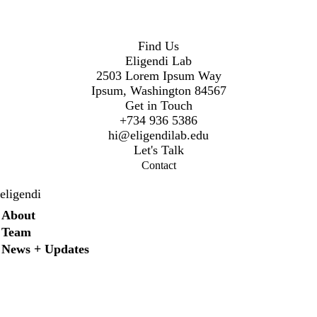
Find Us
Eligendi Lab
2503 Lorem Ipsum Way
Ipsum, Washington 84567
Get in Touch
+734 936 5386
hi@eligendilab.edu
Let's Talk
Contact
eligendi
Secondary menu
About
Team
News + Updates
X
Instagram
LinkedIn
Facebook